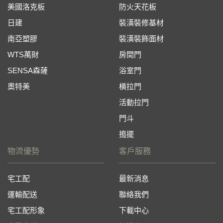
美國洛克板
防火天花板
日建
裝潢裝修基材
南亞塑膠
裝潢裝飾面材
WTS萬財
房間門
SENSA森薩
浴室門
奧特美
橫拉門
活動拉門
門斗
搗擺
物流優勢
客戶服務
宅工配
最新消息
運輸配送
聯絡我們
宅工配形象
下載中心