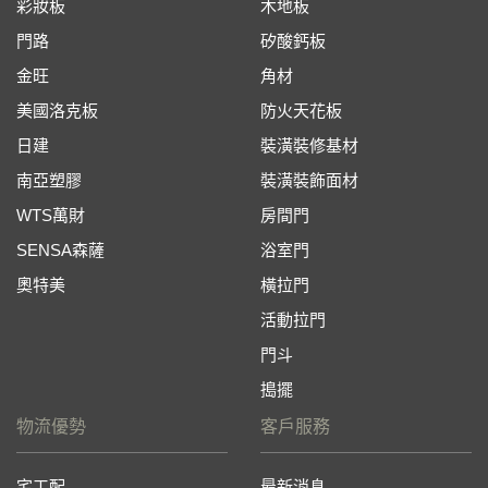
彩妝板
木地板
門路
矽酸鈣板
金旺
角材
美國洛克板
防火天花板
日建
裝潢裝修基材
南亞塑膠
裝潢裝飾面材
WTS萬財
房間門
SENSA森薩
浴室門
奧特美
橫拉門
活動拉門
門斗
搗擺
物流優勢
客戶服務
宅工配
最新消息