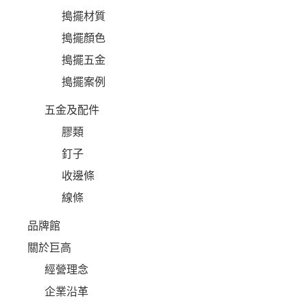
搗擺材質
搗擺顏色
搗擺五金
搗擺案例
五金及配件
膠類
釘子
收邊條
線條
品牌館
關於巨高
經營理念
企業沿革