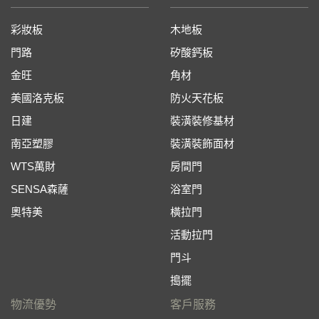
彩妝板
木地板
門路
矽酸鈣板
金旺
角材
美國洛克板
防火天花板
日建
裝潢裝修基材
南亞塑膠
裝潢裝飾面材
WTS萬財
房間門
SENSA森薩
浴室門
奧特美
橫拉門
活動拉門
門斗
搗擺
物流優勢
客戶服務