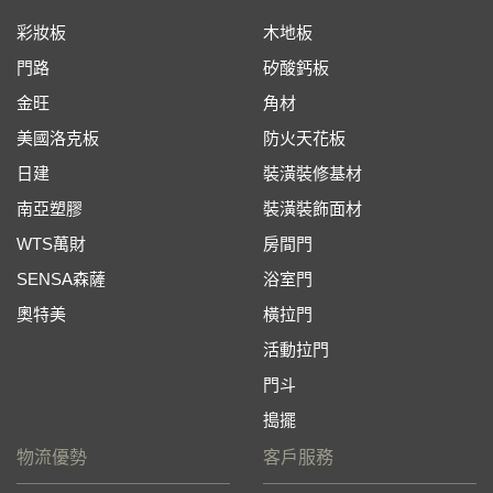
彩妝板
木地板
門路
矽酸鈣板
金旺
角材
美國洛克板
防火天花板
日建
裝潢裝修基材
南亞塑膠
裝潢裝飾面材
WTS萬財
房間門
SENSA森薩
浴室門
奧特美
橫拉門
活動拉門
門斗
搗擺
物流優勢
客戶服務