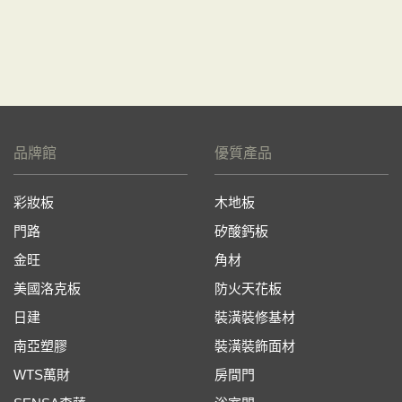
品牌館
優質產品
彩妝板
木地板
門路
矽酸鈣板
金旺
角材
美國洛克板
防火天花板
日建
裝潢裝修基材
南亞塑膠
裝潢裝飾面材
WTS萬財
房間門