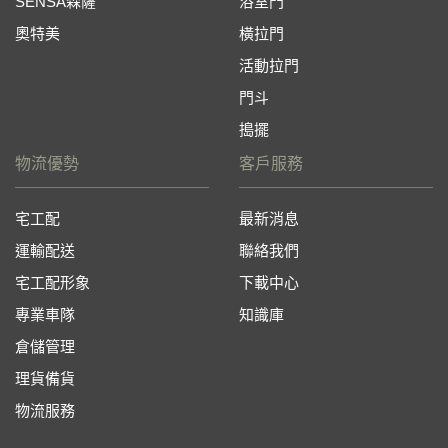
SENSA森薩
浴室門
奧特美
橫拉門
活動拉門
門斗
搗擺
物流優勢
客戶服務
宅工配
最新消息
運輸配送
聯絡我們
宅工配形象
下載中心
專業車隊
知識庫
倉儲管理
理貨備貨
物流服務